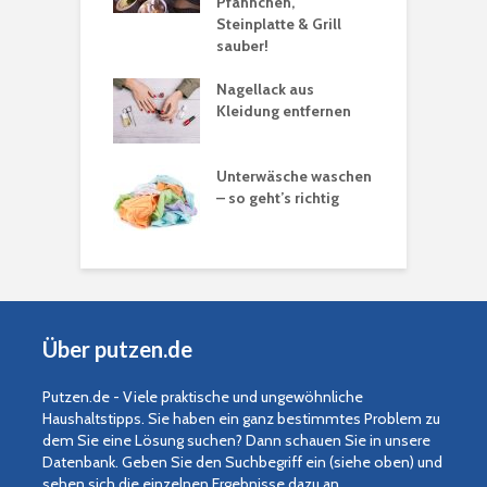
ng reinigen
Pfännchen,
Steinplatte & Grill
G
sauber!
s
n bekämpfen
Nagellack aus
Kleidung entfernen
S
M
e
Unterwäsche waschen
– so geht’s richtig
Über putzen.de
Putzen.de - Viele praktische und ungewöhnliche
Haushaltstipps. Sie haben ein ganz bestimmtes Problem zu
dem Sie eine Lösung suchen? Dann schauen Sie in unsere
Datenbank. Geben Sie den Suchbegriff ein (siehe oben) und
sehen sich die einzelnen Ergebnisse dazu an.