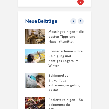
7
Neue Beiträge
te verstopft –
Messing reinigen – die
S
un?
besten Tipps und
e
Haushaltsmittel!
K
B
kopf entkalken
Sonnenschirme – ihre
eht’s
Reinigung und
S
richtiges Lagern im
t
Winter
p
un gegen
smittelmotten?
Schimmel von
K
Silikonfugen
entfernen, so gelingt
 waschen – so
es dir!
C
Raclette reinigen – So
b
bekommst du