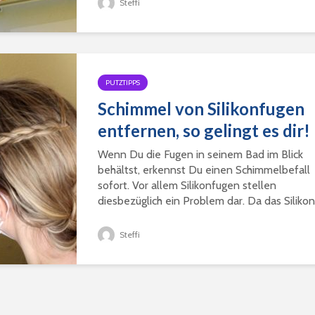
Steffi
Boden
Duschko
Seide waschen,
– so geh
trocknen, bügeln und
pflegen
Was tun
PUTZTIPPS
Kupfer reinigen
Lebensm
Schimmel von Silikonfugen
entfernen, so gelingt es dir!
Jeans w
Wenn Du die Fugen in seinem Bad im Blick
Chucks waschen – was
geht’s
beachten?
behältst, erkennst Du einen Schimmelbefall
sofort. Vor allem Silikonfugen stellen
Messing
diesbezüglich ein Problem dar. Da das Silikon.
Grünspan entfernen –
so geht’s am besten!
Steffi
Motten 
Schlupfwespen zur
Mottenbekämpfung
einsetzen