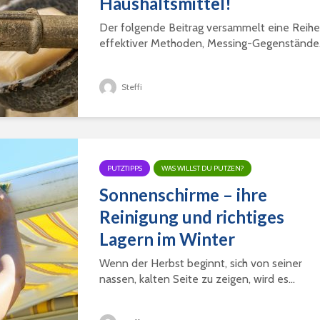
Haushaltsmittel!
Der folgende Beitrag versammelt eine Reihe
effektiver Methoden, Messing-Gegenstände.
Steffi
PUTZTIPPS
WAS WILLST DU PUTZEN?
Sonnenschirme – ihre
Reinigung und richtiges
Lagern im Winter
Wenn der Herbst beginnt, sich von seiner
nassen, kalten Seite zu zeigen, wird es...
Sekundenkleber
Toilette
entfernen – von Haut,
was tun
Kleidung, Möbel,