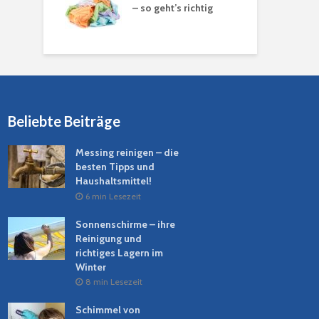
– so geht’s richtig
Beliebte Beiträge
Messing reinigen – die
besten Tipps und
Haushaltsmittel!
6 min Lesezeit
Sonnenschirme – ihre
Reinigung und
richtiges Lagern im
Winter
8 min Lesezeit
Schimmel von