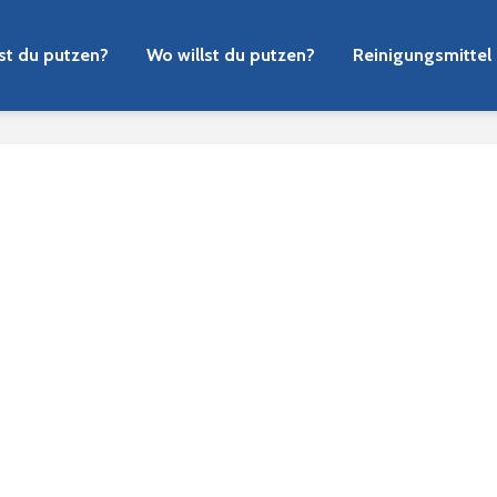
lst du putzen?
Wo willst du putzen?
Reinigungsmittel
n