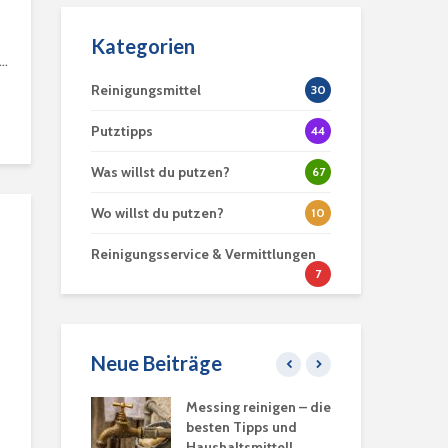
Kategorien
..
Reinigungsmittel
30
Putztipps
44
Was willst du putzen?
67
Wo willst du putzen?
10
Reinigungsservice & Vermittlungen
7
Neue Beiträge
 verstopft –
Messing reinigen – die
Se
?
besten Tipps und
ent
Haushaltsmittel!
Kle