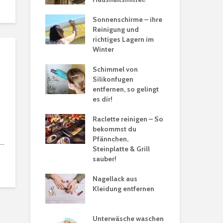
Bo
pf entkalken
Sonnenschirme – ihre
t’s
Reinigung und
Sei
richtiges Lagern im
tro
Winter
pfl
 gegen
ittelmotten?
Schimmel von
Kup
Silikonfugen
entfernen, so gelingt
aschen – so
es dir!
Chu
Raclette reinigen – So
be
bekommst du
 reinigen
Pfännchen,
..
Steinplatte & Grill
Grü
sauber!
so 
bekämpfen
Nagellack aus
Kleidung entfernen
Sch
Mo
ein
Unterwäsche waschen